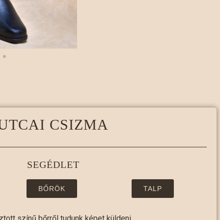
UTCAI CSIZMA
SEGÉDLET
BŐRÖK
TALP
ztott színű bőrről tudunk képet küldeni.